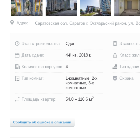
Адрес:
Саратовская обл, Саратов г, Октябрьский район, ул. В
Этап строительства:
Сдан
Этажность
Дата сдачи:
4-й кв. 2018 г.
Класс жил
Количество корпусов:
4
Тип здани
Тип комнат:
1-комнатные, 2-х
Охрана
комнатные, 3-х
комнатные
2
Площадь квартир:
54,0 – 116,6 м
Сообщить об ошибке в описании