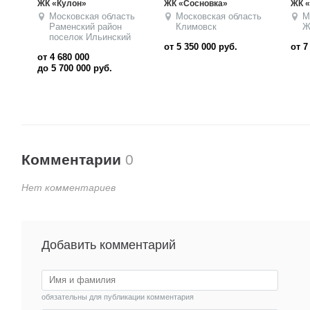
ЖК «Радуга» Таунхаусы
ЖК «Назарьевские пруды»
Кл
Пр
асть
Московская область
Московская область
Железнодорожный
Солнечногорский район
д Елино
от 7 000 000
руб.
от 4 747 200
от
до 12 600 000
руб.
до
Комментарии
0
Нет комментариев
Добавить комментарий
обязательны для публикации комментария