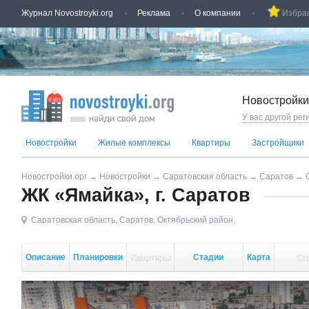
Журнал Novostroyki.org
Реклама
О компании
Избра
Новостройки
У вас другой рег
Новостройки
Жилые комплексы
Квартиры
Застройщики
Новостройки.орг
→
Новостройки
→
Саратовская область
→
Саратов
→
ЖК «Ямайка», г. Саратов
Саратовская область
,
Саратов
,
Октябрьский район
,
Описание
Планировки
Квартиры
Стадии
Карта
Сп
стройки
кор