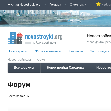
Журнал Novostroyki.org
Реклама
О компании
Избра
Новостройки
У вас другой рег
Новостройки
Жилые комплексы
Квартиры
Застройщики
Новостройки.орг
→
Форум
Все форумы
Новостройки Саратова
Новостро
Форум
Всего веток: 86