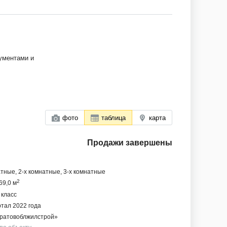
ументами и
фото
таблица
карта
Продажи завершены
тные, 2-х комнатные, 3-х комнатные
2
69,0 м
 класс
ртал 2022 года
ратовоблжилстрой»