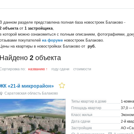
В данном разделе представлена полная база новостроек Балаково -
2 объекта
от
1 застройщика
,
в которой можно ознакомиться с полным описанием, фотографиями, док
отзывами покупателей
на форуме
новостроек Балаково.
Цены на квартиры в новостройках Балаково от
руб.
Найдено
2
объекта
Сортировка по:
названию
↑
году сдачи
стоимости
ЖК «21-й микрорайон»
Саратовская область
Балаково
Типы квартир в доме
1-комна
Площадь квартир
37,0 — 
Класс жилья
Эконом
Дата сдачи
2-й ква
Застройщик
АО «Са