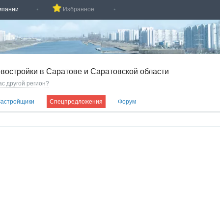
мпании
Избранное
востройки в Саратове и Саратовской области
ас другой регион?
Застройщики
Спецпредложения
Форум