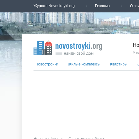
Журнал Novostroyki.org
Реклама
О ко
Но
У в
Новостройки
Жилые комплексы
Квартиры
Новостройки.орг
→
Саратовская область