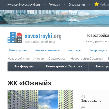
Журнал Novostroyki.org
Реклама
О компании
Избра
Новостройки
У вас другой рег
Новостройки
Жилые комплексы
Квартиры
Застройщики
Новостройки.орг
→
Форум
→
Саратовская
→
Новостройки Саратова
→
Все форумы
Новостройки Саратова
Новостро
ЖК «Южный»
Заморожено